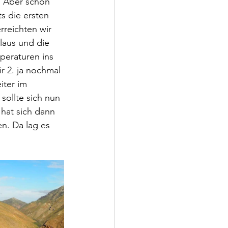
 Aber schon 
s die ersten 
rreichten wir 
laus und die 
peraturen ins 
r 2. ja nochmal 
ter im 
sollte sich nun 
hat sich dann 
n. Da lag es 