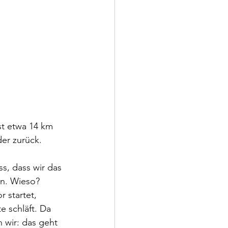
st etwa 14 km 
er zurück.
s, dass wir das 
n. Wieso? 
 startet, 
 schläft. Da 
 wir: das geht 