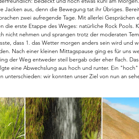
erfreundlich: bedeckt und noch etwas kühl am Morgen.
e Jacken aus, denn die Bewegung tat ihr Übriges. Bereit
rsprachen zwei aufregende Tage. Mit allerlei Gesprächen e
n die erste Etappe des Weges: natürliche Rock Pools. K
ich nicht nehmen und sprangen trotz der moderaten Tem
usste, dass 1. das Wetter morgen anders sein wird und wi
n. Nach einer kleinen Mittagspause ging es für uns wei
ng der Weg entweder steil bergab oder eher flach. Das 
lgte eine Abwechslung aus hoch und runter. Ein "hoch" 
 unterschieden: wir konnten unser Ziel von nun an sehe