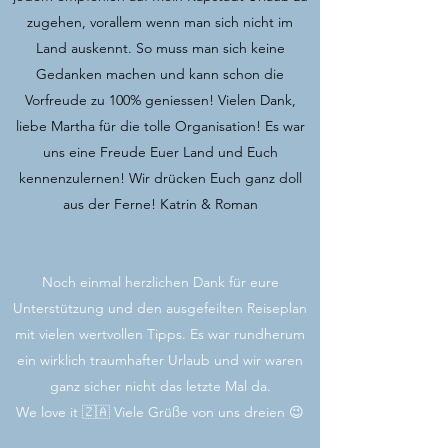
zugehen, vorallem wenn man sich nicht im
Land auskennt. So muss man sich keine
Gedanken machen und kann schon die
Vorfreude zu 100% geniessen! Vielen Dank,
liebe Martha für die tolle Organisation! Es war
uns eine Freude Euer Land und Euch
kennenzulernen! Wir drücken Euch ganz doll
aus der Ferne! Katrin & Roman
Noch einmal herzlichen Dank für eure
Unterstützung und den ausgefeilten Reiseplan
mit vielen wertvollen Tipps. Es war rundherum
ein wirklich traumhafter Urlaub und wir waren
ganz sicher nicht das letzte Mal da.
We love it 🇿🇦 Viele Grüße von uns dreien 😉