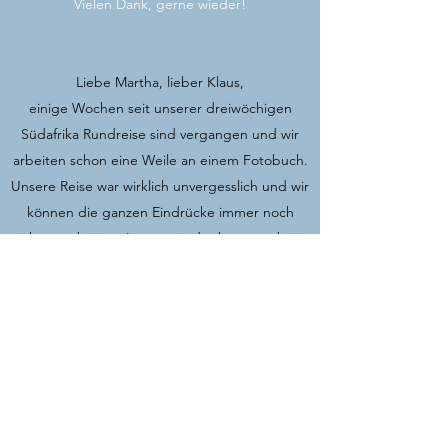
Vielen Dank, gerne wieder!
Liebe Martha, lieber Klaus,
einige Wochen seit unserer dreiwöchigen
Südafrika Rundreise sind vergangen und wir
arbeiten schon eine Weile an einem Fotobuch.
Unsere Reise war wirklich unvergesslich und wir
können die ganzen Eindrücke immer noch
nicht verarbeiten. Immer wieder kommen beim
Bilder aussuchen neue Erinnerungen in den
Kopf.
Wir möchten uns nochmal bei euch beiden für
die Planung, Organisation und Geheimtipps
unserer Reise bedanken. Ohne euch hätten wir
auf keinen Fall einen so unvergesslichen Urlaub
mit so vielen tollen Orten und Eindrücken
erlebt. Alle von euch ausgesuchten