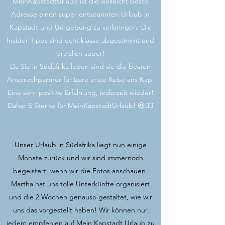
MeinKapstadtUrlaub ist die vielleicht beste
Adresse einen super entspannten Urlaub in
Kapstadt und Umgebung zu verbringen. Die
Insider Tipps sind echt klasse abgestimmt und
preislich super!
Da Sie in Südafrika leben sind sie die besten
Ansprechpartner für Eure erste Reise ans Kap.
Eine sehr positive Erfahrung, jederzeit wieder!
Daher 5 Sterne für MeinKapstadtUrlaub! 😃👍🏻
Unser Urlaub in Südafrika liegt nun einige
Monate zurück und wir sind immernoch
begeistert, wenn wir die Fotos anschauen.
Martha hat uns tolle Unterkünfte organisiert
und die 2 Wochen genauso gestaltet, wie wir
uns das vorgestellt haben! Wir können nur
jedem empfehlen auf Mein Kapstadt Urlaub zu