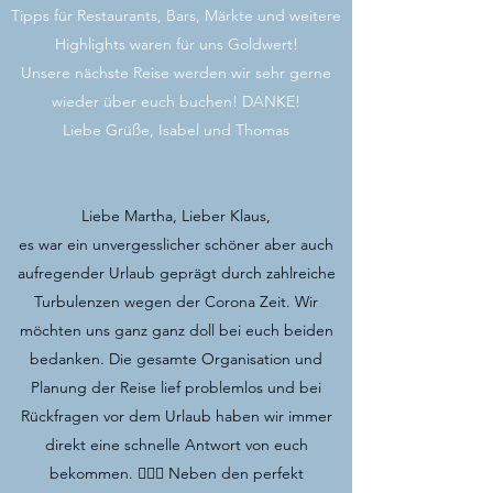
Tipps für Restaurants, Bars, Märkte und weitere
Highlights waren für uns Goldwert!
Unsere nächste Reise werden wir sehr gerne
wieder über euch buchen! DANKE!
Liebe Grüße, Isabel und Thomas
Liebe Martha, Lieber Klaus,
es war ein unvergesslicher schöner aber auch
aufregender Urlaub geprägt durch zahlreiche
Turbulenzen wegen der Corona Zeit. Wir
möchten uns ganz ganz doll bei euch beiden
bedanken. Die gesamte Organisation und
Planung der Reise lief problemlos und bei
Rückfragen vor dem Urlaub haben wir immer
direkt eine schnelle Antwort von euch
bekommen. 👍🏽😊 Neben den perfekt