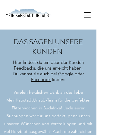
DAS SAGEN UNSERE
KUNDEN
Hier findest du ein paar der Kunden
Feedbacks, die uns erreicht haben.
Du kannst sie auch bei
Google
oder
Facebook
finden:
Viiiielen herzlichen Dank an das liebe
MeinKapstadtUrlaub-Team für die perfekten
Flitterwochen in Südafrika! Jede eurer
Buchungen war für uns perfekt, genau nach
unseren Wünschen und Vorstellungen und mit
viel Herzblut ausgewählt! Auch die zahlreichen