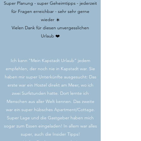
Super Planung - super Geheimtipps - jederzeit
für Fragen erreichbar - sehr sehr gerne
wieder ☀️
Vielen Dank für diesen unvergesslichen
Urlaub ❤️
Ich kann "Mein Kapstadt Urlaub" jedem
empfehlen, der noch nie in Kapstadt war. Sie
haben mir super Unterkünfte ausgesucht: Das
erste war ein Hostel direkt am Meer, wo ich
zwei Surfstunden hatte. Dort lernte ich
Menschen aus aller Welt kennen. Das zweite
war ein super hübsches Apartment/Cottage.
Super Lage und die Gastgeber haben mich
sogar zum Essen eingeladen! In allem war alles
super, auch die Insider Tipps!