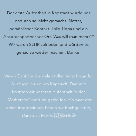
Der erste Aufenthalt in Kapstadt wurde uns
dadurch so leicht gemacht. Netter,
persönlicher Kontakt. Tolle Tipps und ein
Ansprechpartner vor Ort. Was will man mehr?!?
Wir waren SEHR zufrieden und würden es
genau so wieder machen. Danke!
Vielen Dank für die vielen tollen Vorschläge für
Ausflüge in und um Kapstadt. Dadurch
konnten wir unseren Aufenthalt in der
„Mothercity“ rundum genießen. Ein paar der
vielen Impressionen haben wir hochgeladen,
Danke an Martha🇿🇦👍💪😉