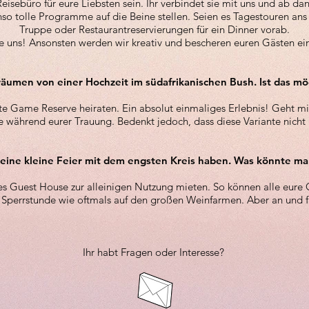
eisebüro für eure Liebsten sein. Ihr verbindet sie mit uns und ab da
nso tolle Programme auf die Beine stellen. Seien es Tagestouren an
Truppe oder Restaurantreservierungen für ein Dinner vorab.
sie uns! Ansonsten werden wir kreativ und bescheren euren Gästen ein
räumen von einer Hochzeit im südafrikanischen Bush. Ist das mö
ate Game Reserve heiraten. Ein absolut einmaliges Erlebnis! Geht mit
ve während eurer Trauung. Bedenkt jedoch, dass diese Variante nicht g
eine kleine Feier mit dem engsten Kreis haben. Was könnte m
s Guest House zur alleinigen Nutzung mieten. So können alle eure G
Sperrstunde wie oftmals auf den großen Weinfarmen. Aber an und für
Ihr habt Fragen oder Interesse?