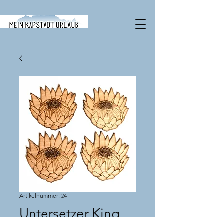
Artikelnummer: 24
Untersetzer King